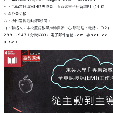
七、活動當日填寫回饋表單者，將寄發電子研習證明（2小時）
至與會者信箱。
八、檢附旨揭活動海報1份。
九、聯絡人：本校雙語教學推動資源中心 廖助理，電話： (0 2 )
2 8 8 1 - 9 4 7 1 分機6003， 電子郵件信箱：e m i @ s c u . e d
u . t w 。