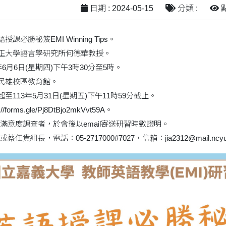
日期 : 2024-05-15
分類 :
點
課必勝秘笈EMI Winning Tips。
中正大學語言學研究所何德華教授。
年6月6日(星期四)下午3時30分至5時。
校民雄校區教育館。
至113年5月31日(星期五)下午11時59分截止。
forms.gle/Pj8DtBjo2mkVvt59A。
滿意度調查者，於會後以email寄送研習時數證明。
組長，電話：05-2717000#7027，信箱：jia2312@mail.ncyu.e