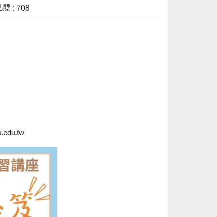
閱 : 708
du.tw