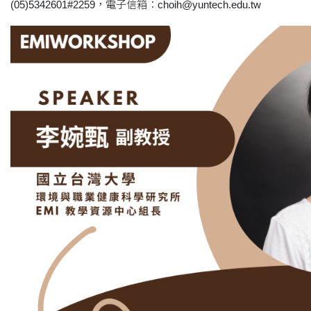
(05)5342601#2259，電子信箱：choih@yuntech.edu.tw