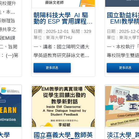
院校提升
能，本校
朝陽科技大學_AI 驅
國立勤益科
將辦理旨
動的 ESP 實用課程設
_EMI教學
計與高效教學成果
源共享之
日期 : 2025-12-01
點閱 : 329
日期 : 2025-12-
EMI課
單位 : 東海大學THU
單位 : 東海大學
二、旨揭
一、講者：國立陽明交通大
一、本校執行「
 (一)第
學英語教育研究薛詠文老
專校院學生雙
學其實可
師。 二、活動時間：當日下
畫」，辦理「E
更多訊息
更多訊息
午1時30分至3時30分。 三、
工作坊」，提昇
活動方式：Google
能。詳細資訊 
Meet（https://meet.google.c
報（如附件）。 二、報名
om/aayghnj- htw）。 四、參
間：即日起至11
加名額....
止。 三、線上報名網址：
https:....
大學
國立嘉義大學_教師英
淡江大學_跨