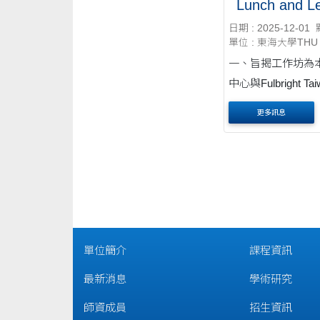
_Lunch and L
EMI Challeng
日期 : 2025-12-01
Series Let’s F
單位 : 東海大學THU
Solutions
一、旨揭工作坊為
中心與Fulbright T
交流 基金會協同規
更多訊息
動，透過美籍專業
辦理午餐 學習系列
探討EMI課堂相關
生引導技 巧，提升
成效。 二、活動日期：114
年12月18日(....
單位簡介
課程資訊
最新消息
學術研究
師資成員
招生資訊