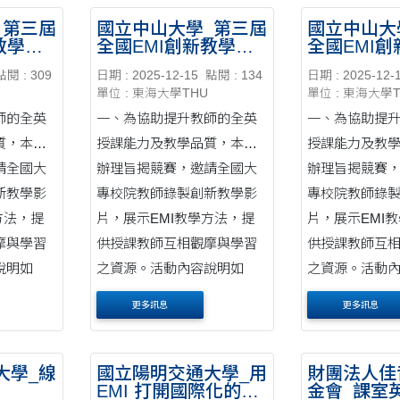
四、地點：
Angel Lin教
_第三屆
國立中山大學_第三屆
國立中山大
教學課
全國EMI創新教學課
全國EMI
線上會議室。
增能講座。 二、講座資訊如
件辦法
程影片競賽徵件辦法
程影片競賽
線上報
點閱 : 309
日期 : 2025-12-15
點閱 : 134
日期 : 2025-12-
單位 : 東海大學THU
單位 : 東海大學
師的全英
一、為協助提升教師的全英
一、為協助提
質，本校
授課能力及教學品質，本校
授課能力及教
請全國大
辦理旨揭競賽，邀請全國大
辦理旨揭競賽
新教學影
專校院教師錄製創新教學影
專校院教師錄
方法，提
片，展示EMI教學方法，提
片，展示EMI
摩與學習
供授課教師互相觀摩與學習
供授課教師互
說明如
之資源。活動內容說明如
之資源。活動
象：全國大
下： (一)徵件對象：全國大
下： (一)徵件
更多訊息
更多訊息
專校院教....
專校院教....
大學_線
國立陽明交通大學_用
財團法人佳
EMI 打開國際化的鑰
金會_課室