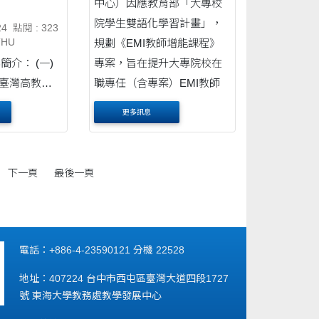
中心）因應教育部「大專校
院學生雙語化學習計畫」，
24
點閱 : 323
規劃《EMI教師增能課程》
THU
介： (一)
專案，旨在提升大專院校在
在臺灣高教脈
職專任（含專案）EMI教師
 (二)掌握
的專業知能，協助教師精進
更多訊息
MI語言支架
EMI教學技巧，....
 (三)實際
、任務設計與
下一頁
最後一頁
(四)與跨校
經驗。 ....
電話：+886-4-23590121 分機 22528
地址：407224 台中市西屯區臺灣大道四段1727
號 東海大學教務處教學發展中心