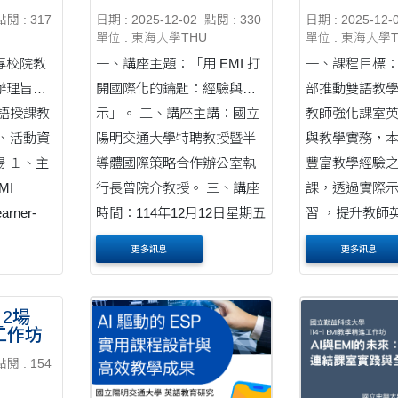
匙：經驗與啟示
—雙語教學
點閱 : 317
日期 : 2025-12-02
點閱 : 330
日期 : 2025-12-
課程
單位 : 東海大學THU
單位 : 東海大學
專校院教
一、講座主題：「用 EMI 打
一、課程目標：
辦理旨揭
開國際化的鑰匙：經驗與啟
部推動雙語教
語授課教
示」。 二、講座主講：國立
教師強化課室
、活動資
陽明交通大學特聘教授暨半
與教學實務，
場 １、主
導體國際策略合作辦公室執
豐富教學經驗
MI
行長曾院介教授。 三、講座
課，透過實際
arner-
時間：114年12月12日星期五
習 ，提升教師
中午12:10~13:00。(實體參
與教學信心。 
更多訊息
更多訊息
...
與，....
點....
2場
工作坊
點閱 : 154