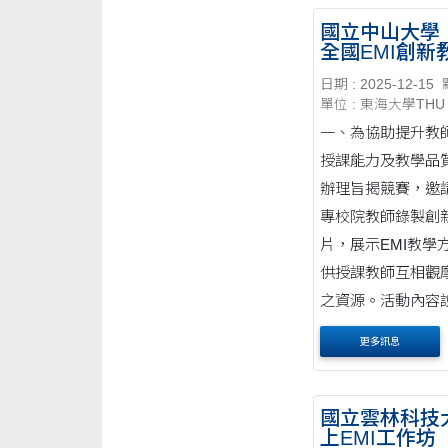
13:30–15:00。 
國立中山大學
全國EMI創新
Google Meet 
程影片競賽徵
五、報名方式：採
日期 : 2025-12-15
單位 : 東海大學THU
名....
一、為協助提升教
授課能力及教學品
辦理旨揭競賽，邀
專校院教師錄製創
片，展示EMI教學
供授課教師互相觀
之資源。活動內容
下： (一)徵件對
更多訊息
專校院教....
國立雲林科技
上EMI工作坊