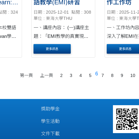
earn:
語教學(EMI)研習
作工作坊
e
點閱 : 324
日期 : 2025-12-01
點閱 : 308
日期 : 2025-11-
ind
單位 : 東海大學THU
單位 : 東海大學
本校雙語
一、講座內容： (一)講座主
一、工作坊內容簡
aiwan學術
題：「EMI教學的真實現
深入了解EMI
劃之活
場：從學生回饋出發的教 學
絡中的核心概念。
更多訊息
更多訊息
教學顧問
新對話 Inside EMI
可立即應用的E
工作坊，
Classrooms: A New
技巧與教學策略。
教學及學
Dialogue Inspired by Student
演練課室互動
6
第一頁
上一頁
2
3
4
5
7
8
9
10
學生學習
Feedback」。 (二)主講人：
學生參與方式。 
朝陽科技大學語言中心李紹
教師交流EMI教學
毓老師。 (三)日期與時....
獎助學金
學生活動
文件下載