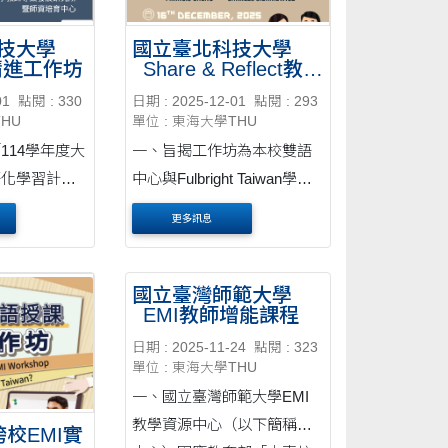
技大學
國立臺北科技大學
精進工作坊
_Share & Reflect教學
分享會
01
點閱 : 330
日期 : 2025-12-01
點閱 : 293
THU
單位 : 東海大學THU
114學年度大
一、旨揭工作坊為本校雙語
語化學習計
中心與Fulbright Taiwan學術
MI教學精進
交流 基金會協同規劃之活
更多訊息
EMI教學知
動，透過美籍專業教學顧問
請參閱活動海
辦理EMI教 學增能工作坊，
時
協助教師提升全英語授課之
國立臺灣師範大學
_EMI教師增能課程
5年1月6日
專業知能，持 續發展EMI課
程之實務成效。 二、活動日
日期 : 2025-11-24
點閱 : 323
單位 : 東海大學THU
期：114年12....
一、國立臺灣師範大學EMI
教學資源中心（以下簡稱本
校EMI實