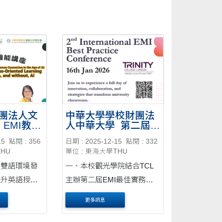
團法人文
中華大學學校財團法
EMI教師
人中華大學_第二屆
動
EMI教學研討會
15
點閱 : 356
日期 : 2025-12-15
點閱 : 332
THU
單位 : 東海大學THU
內雙語環境發
一、本校觀光學院結合TCL
提升英語授課
主辦第二屆EMI最佳實務互
，促進EMI
動教學研討會（2nd Annual
更多訊息
校雙語教育辦
EMI Best Practice
育大學Dr.
Interactive Pedagogy