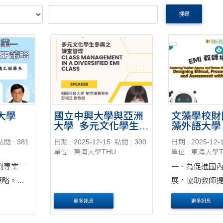
搜尋
大學
國立中興大學與亞洲
文藻學校財
大學_多元文化學生參
藻外語大學_
與之課堂管理教師工
增能系列活
點閱 : 381
日期 : 2025-12-15
點閱 : 300
日期 : 2025-12-
作坊
單位 : 東海大學THU
單位 : 東海大學
到專業—
一、為促進國
策略。
展，協助教師
華大學電
品質與 知識應用
更多訊息
更多訊息
副教授。
教學成效，本
/16（二）
公室邀請香 港教