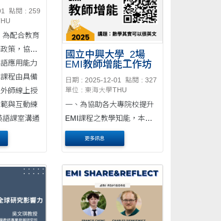
線上研習
題：Teaching Beyond
01
點閱 : 259
THU
Words: Building Competen....
 為配合教育
學政策，協助
國立中興大學_2場
英語應用能力
EMI教師增能工作坊
本課程由具備
日期 : 2025-12-01
點閱 : 327
之外師線上授
單位 : 東海大學THU
示範與互動練
一、為協助各大專院校提升
英語課室溝通
EMI課程之教學知能，本校
二、課程重
EMI教學資源中心將辦理旨
更多訊息
揭工作坊，秉持資源共享之
理念，提升教師教授EMI課
程之助益及成效。 二、旨揭
2場工作坊資訊如下： (一)第
1場 １、主題：數學其實可
以....