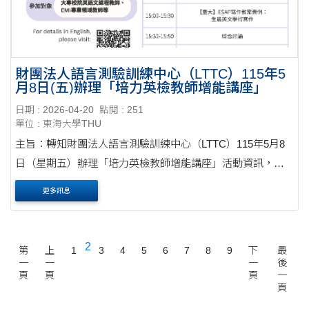
財團法人語言測驗訓練中心（LTTC）115年5
月8日(五)辦理「培力英檢教師增能講座」
日期 : 2026-04-20
點閱 : 251
單位 : 東海大學THU
主旨：轉知財團法人語言測驗訓練中心（LTTC）115年5月8
日（星期五）辦理「培力英檢教師增能講座」活動資訊，請
協助宣導並鼓勵相關單位及教師踴躍參加，請查照。公文 說
更多訊息
明： 一、為協助各校推動大專校院學生雙語化學....
2
第
上
1
3
4
5
6
7
8
9
下
最
一
一
一
後
頁
頁
頁
一
頁