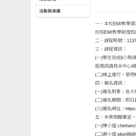
活動與演講
一、本校EMI教學資
校院EMI教學助理
二、課程時間：113年
三、課程資訊：
(一)學生完成6小
程資訊請見本中心網站(https
(二)線上進行，使用M
四、報名資訊：
(一)報名對象：各
(二)報名期間：即
(三)報名網址：https://
五、本案相關事宜，
(一)陳小姐 chiehanche
(二)謝小姐 pilun88@ma