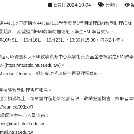
日期 : 2024-10-04
分類 :
點
源中心(以下簡稱本中心)於113學年度第1學期辦理EMI教學助理(EM
知能培訓，期望達到EMI教學助理增能、學生EMI學習支持。
10月9日、10月16日、10月23日，13:30到15:30，每次2小時。
時課程可取得臺科大EMI教學資源中心與學術交流基金會核發之EMI教
://ntusttlc.ntust.edu.tw/)。
icrosoft Teams。報名成功將以信件寄發課程連結。
大專校院教學助理皆可報名。
日起至額滿為止。每單堂課程培訓名額有限，敬請把握機會，錄取者
reurl.cc/8XbxrR
請逕洽本中心人員信箱：
n@mail.ntust.edu.tw
il.ntust.edu.tw