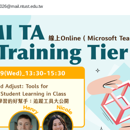
6@mail.ntust.edu.tw