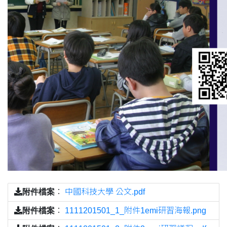
附件檔案
：
中國科技大學 公文.pdf
附件檔案
：
1111201501_1_附件1emi研習海報.png