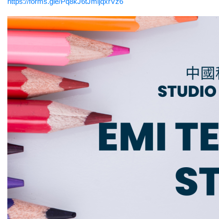
https://forms.gle/Pq8kJ6tJmijqxrVz6