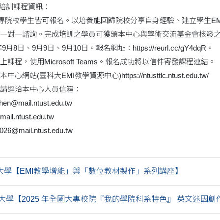
員培訓課程資訊：
大專院校學生皆可報名。以培養能回歸院校分享自身經驗、建立學生E
對一諮詢。完成培訓之學員可獲頒本中心與學術交流基金會核發之「EMI
月8日、9月9日、9月10日。報名網址：https://reurl.cc/gY4dqR。
課程，使用Microsoft Teams。報名成功將以信件寄發課程連結。
站(臺科大EMI教學資源中心)https://ntusttlc.ntust.edu.tw/
請逕洽本中心人員信箱：
n@mail.ntust.edu.tw
il.ntust.edu.tw
6@mail.ntust.edu.tw
大學【EMI教學增能」與「數位教材製作」系列講座】
學【2025 年全國大專校院『我的學院科系特色』 英文迷因創作競.