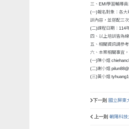
三、EMI學習輔導
(一)報名對象：各
訓內容，並搭配三次一
(二)課程日期：114年9
四、以上培訓皆為線上
五、相關資訊請參考本中心網
六、本案相關事宜，
(一)陳小姐 chiehanche
(二)謝小姐 pilun88@ma
(三)黃小姐 tyhuang102
下一則
國立屏東
上一則
朝陽科技大