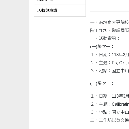
活動與演講
一、為培育大專院校
階工作坊，邀請國際學者D
二、活動資訊：
(一)場次一：
１、日期：113年3月2
２、主題：Ps, C’s, and O
３、地點：國立中山大
(二)場次二：
１、日期：113年3月2
２、主題：Calibrating yo
３、地點：國立中山大
三、工作坊以英文進行，活