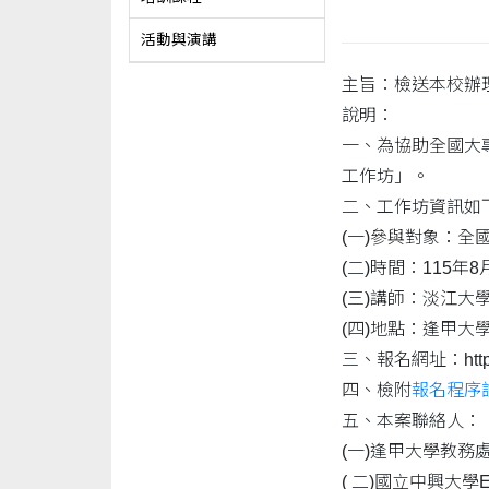
活動與演講
主旨：檢送本校辦
說明：
一、為協助全國大
工作坊」。
二、工作坊資訊如
(一)參與對象：全
(二)時間：115年
(三)講師：淡江
(四)地點：逢甲大學
三、報名網址：https:
四、檢附
報名程序
五、本案聯絡人：
(一)逢甲大學教務處教
( 二)國立中興大學EMI