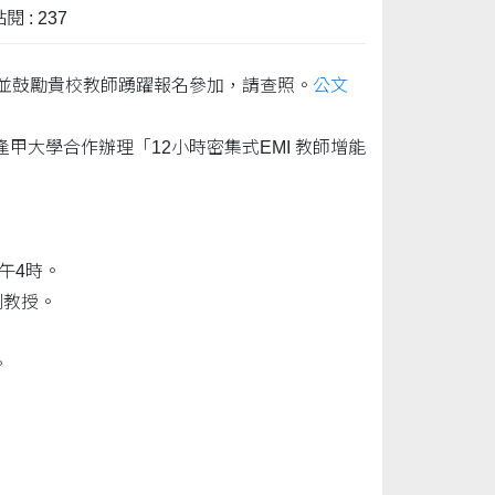
閱 : 237
知並鼓勵貴校教師踴躍報名參加，請查照。
公文
大學合作辦理「12小時密集式EMI 教師增能
下午4時。
副教授。
。