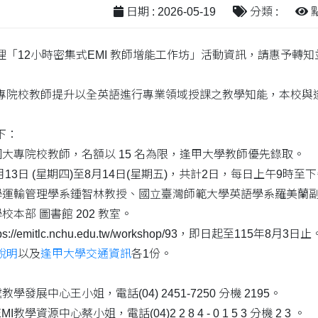
日期 : 2026-05-19
分類 :
點
理「12小時密集式EMI 教師增能工作坊」活動資訊，請惠予轉
專院校教師提升以全英語進行專業領域授課之教學知能，本校與逢甲
下：
國大專院校教師，名額以 15 名為限，逢甲大學教師優先錄取。
8月13日 (星期四)至8月14日(星期五)，共計2日，每日上午9時至
大學運輸管理學系鍾智林教授、國立臺灣師範大學英語學系羅美蘭
校本部 圖書館 202 教室。
//emitlc.nchu.edu.tw/workshop/93，即日起至115年8月3日止
說明
以及
逢甲大學交通資訊
各1份。
學發展中心王小姐，電話(04) 2451-7250 分機 2195。
教學資源中心蔡小姐，電話(04)2 2 8 4 - 0 1 5 3 分機 2 3 。